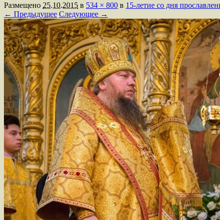
Размещено
25.10.2015
в
534 × 800
в
15-летие со дня прославле
← Предыдущее
Следующее →