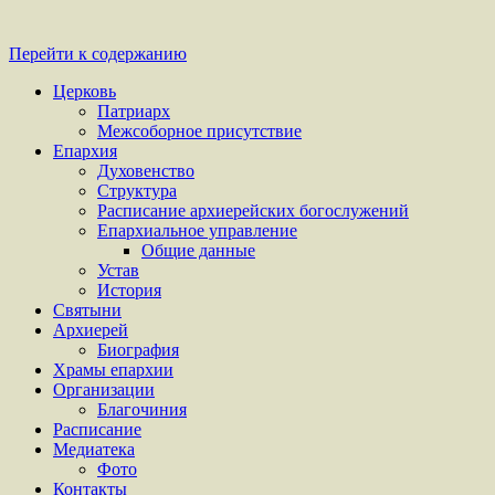
Перейти к содержанию
Церковь
Патриарх
Межсоборное присутствие
Епархия
Духовенство
Структура
Расписание архиерейских богослужений
Епархиальное управление
Общие данные
Устав
История
Святыни
Архиерей
Биография
Храмы епархии
Организации
Благочиния
Расписание
Медиатека
Фото
Контакты