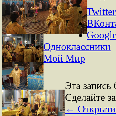
Twitter
ВКонт
Googl
Одноклассники
Мой Мир
Эта запись
Сделайте з
←
Открытие