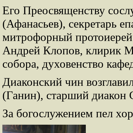
Его Преосвященству сосл
(Афанасьев), секретарь е
митрофорный протоиерей 
Андрей Клопов, клирик М
собора, духовенство кафед
Диаконский чин возглави
(Ганин), старший диакон 
За богослужением пел хор