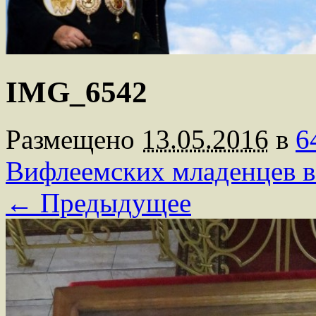
IMG_6542
Размещено
13.05.2016
в
6
Вифлеемских младенцев в
← Предыдущее