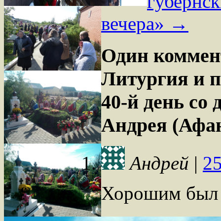
губернск
вечера»
→
Один коммен
Литургия и 
40-й день со
Андрея (Афа
Андрей
|
25
Хорошим был 