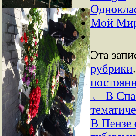
Однокла
Мой Ми
Эта запи
рубрики
постоян
←
В Спа
тематиче
В Пензе 