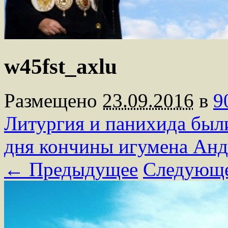
w45fst_axlu
Размещено
23.09.2016
в
9
Литургия и панихида были
дня кончины игумена Анд
← Предыдущее
Следующ