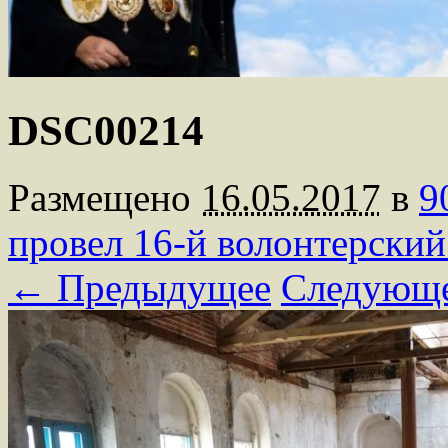
DSC00214
Размещено
16.05.2017
в
9
провел 16-й волонтерский
← Предыдущее
Следующ