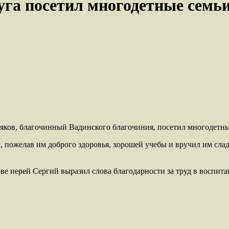
га посетил многодетные семь
яков, благочинный Вадинского благочиния, посетил многодетны
пожелав им доброго здоровья, хорошей учебы и вручил им сладк
ове иерей Сергий выразил слова благодарности за труд в воспи