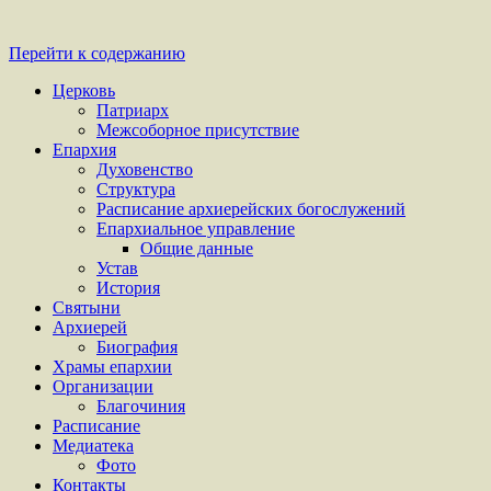
Перейти к содержанию
Церковь
Патриарх
Межсоборное присутствие
Епархия
Духовенство
Структура
Расписание архиерейских богослужений
Епархиальное управление
Общие данные
Устав
История
Святыни
Архиерей
Биография
Храмы епархии
Организации
Благочиния
Расписание
Медиатека
Фото
Контакты