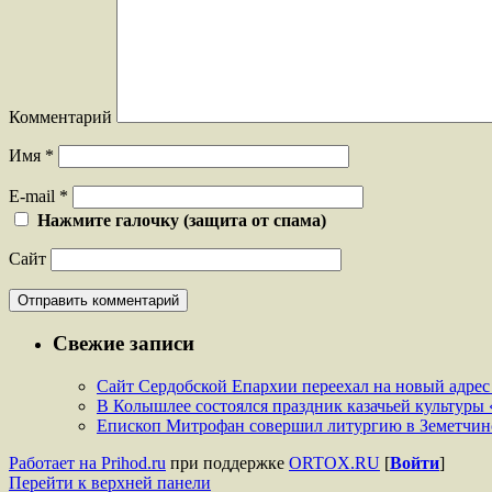
Комментарий
Имя
*
E-mail
*
Нажмите галочку (защита от спама)
Сайт
Свежие записи
Сайт Сердобской Епархии переехал на новый адрес htt
В Колышлее состоялся праздник казачьей культуры 
Епископ Митрофан совершил литургию в Земетчин
Работает на Prihod.ru
при поддержке
ORTOX.RU
[
Войти
]
Перейти к верхней панели