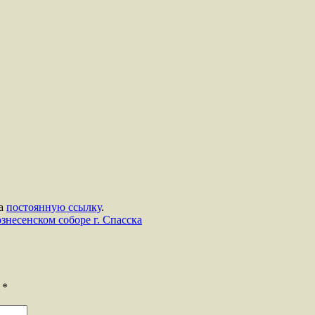
на
постоянную ссылку
.
есенском соборе г. Спасска
ы
*