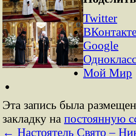
Twitter
ВКонтакт
Google
Одноклас
Мой Мир
Эта запись была размеще
закладку на
постоянную с
←
Настоятель Свято – Ни