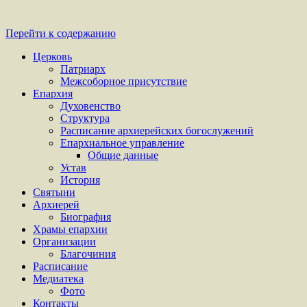
Перейти к содержанию
Церковь
Патриарх
Межсоборное присутствие
Епархия
Духовенство
Структура
Расписание архиерейских богослужений
Епархиальное управление
Общие данные
Устав
История
Святыни
Архиерей
Биография
Храмы епархии
Организации
Благочиния
Расписание
Медиатека
Фото
Контакты