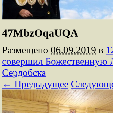
47MbzOqaUQA
Размещено
06.09.2019
в
1
совершил Божественную 
Сердобска
← Предыдущее
Следующ