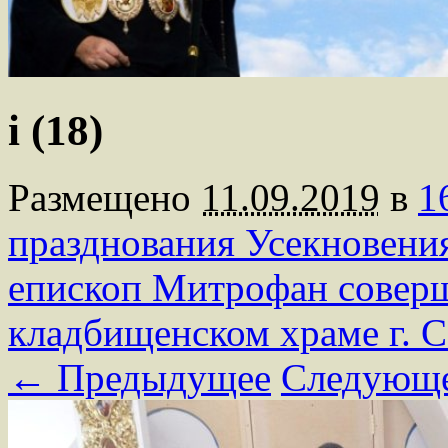
i (18)
Размещено
11.09.2019
в
1
празднования Усекновени
епископ Митрофан совер
кладбищенском храме г. 
← Предыдущее
Следующ