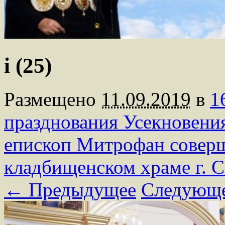
i (25)
Размещено
11.09.2019
в
1
празднования Усекновени
епископ Митрофан совер
кладбищенском храме г. 
← Предыдущее
Следующ