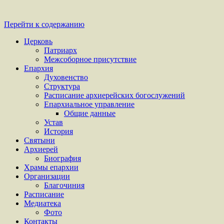
Перейти к содержанию
Церковь
Патриарх
Межсоборное присутствие
Епархия
Духовенство
Структура
Расписание архиерейских богослужений
Епархиальное управление
Общие данные
Устав
История
Святыни
Архиерей
Биография
Храмы епархии
Организации
Благочиния
Расписание
Медиатека
Фото
Контакты