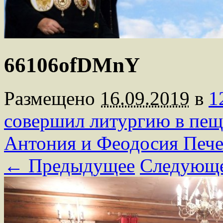
66106ofDMnY
Размещено
16.09.2019
в
1
совершил литургию в пещ
Антония и Феодосия Пече
← Предыдущее
Следующ