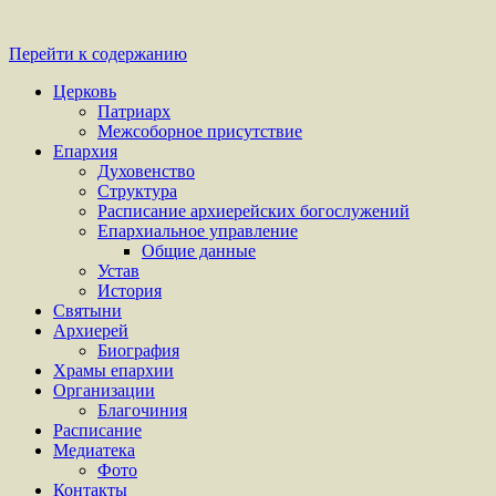
Перейти к содержанию
Церковь
Патриарх
Межсоборное присутствие
Епархия
Духовенство
Структура
Расписание архиерейских богослужений
Епархиальное управление
Общие данные
Устав
История
Святыни
Архиерей
Биография
Храмы епархии
Организации
Благочиния
Расписание
Медиатека
Фото
Контакты