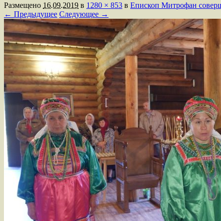
Размещено
16.09.2019
в
1280 × 853
в
Епископ Митрофан соверш
← Предыдущее
Следующее →