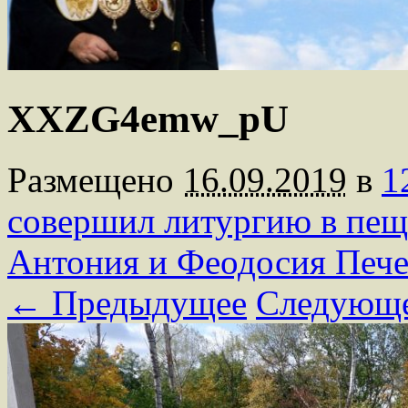
XXZG4emw_pU
Размещено
16.09.2019
в
1
совершил литургию в пещ
Антония и Феодосия Пече
← Предыдущее
Следующ