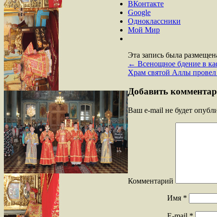
ВКонтакте
Google
Одноклассники
Мой Мир
Эта запись была размещен
←
Всенощное бдение в каф
Храм святой Аллы провел 
Добавить коммента
Ваш e-mail не будет опубл
Комментарий
Имя
*
E-mail
*