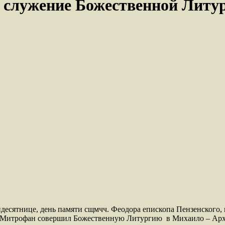
служение Божественной Литург
тидесятнице, день памяти сщмчч. Феодора епископа Пензенского
 Митрофан совершил Божественную Литургию в Михаило – Архан