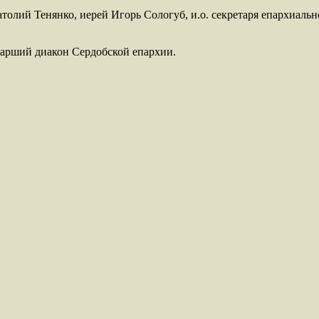
олий Тенянко, иерей Игорь Сологуб, и.о. секретаря епархиаль
тарший диакон Сердобской епархии.