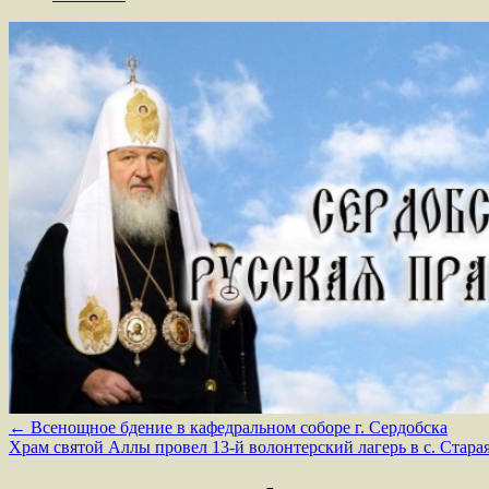
←
Всенощное бдение в кафедральном соборе г. Сердобска
Храм святой Аллы провел 13-й волонтерский лагерь в с. Стар