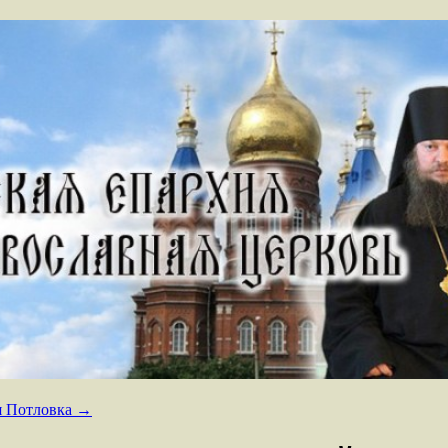
ая Потловка
→