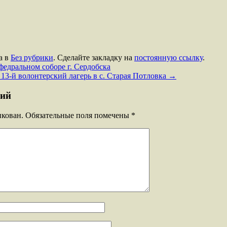
а в
Без рубрики
. Сделайте закладку на
постоянную ссылку
.
едральном соборе г. Сердобска
13-й волонтерский лагерь в с. Старая Потловка
→
рий
икован.
Обязательные поля помечены
*