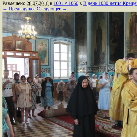
Размещено
28.07.2018
в
1601 × 1066
в
В день 1030-летия Крещ
← Предыдущее
Следующее →