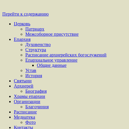
Перейти к содержанию
Церковь
Патриарх
Межсоборное присутствие
Епархия
Духовенство
Структура
Расписание архиерейских богослужений
Епархиальное управление
Общие данные
Устав
История
Святыни
Архиерей
Биография
Храмы епархии
Организации
Благочиния
Расписание
Медиатека
Фото
Контакты