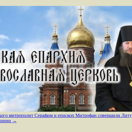
ского митрополит Серафим и епископ Митрофан совершили Литу
очинии
→