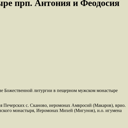
ре прп. Антония и Феодосия
ние Божественной литургии в пещерном мужском монастыре
 Печерских с. Сканово, иеромонах Амвросий (Макаров), врио.
нского монастыря, Иеромонах Михей (Мигунов), и.о. игумена