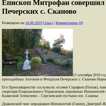
Епископ Митрофан совершил 
Печерских с. Сканово
Размещено на
16.09.2019
Ольга
|
Комментарии (0)
15 сентября 2019 г
преподобных Антония и Феодосия Печерских с. Сканово Наров
Его Преосвященству сослужили: игумен Серафим (Попов), нам
секретаря Епархиального Управления, иеромонах Иннокентий (
Казанской Алексиево – Сергиевской пустыни пос. Сазанье.
Диаконский чин: иеродиакон Иннокентий (Ганин), Дмитрий Ж