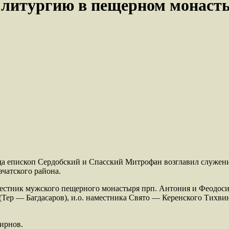
литургию в пещерном монасты
ода епископ Сердобский и Спасский Митрофан возглавил служе
чатского района.
естник мужского пещерного монастыря прп. Антония и Феодосия
Тер — Багдасаров), и.о. наместника Свято — Керенского Тихви
ирнов.