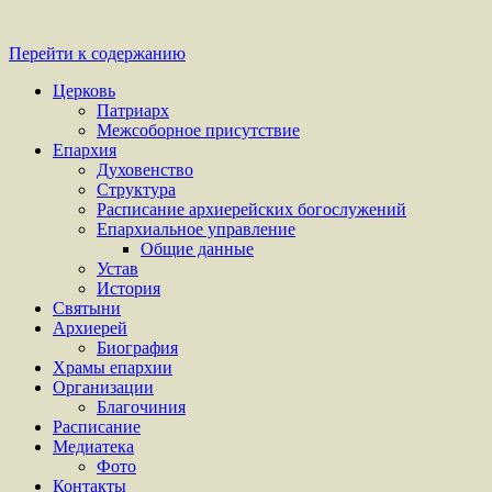
Перейти к содержанию
Церковь
Патриарх
Межсоборное присутствие
Епархия
Духовенство
Структура
Расписание архиерейских богослужений
Епархиальное управление
Общие данные
Устав
История
Святыни
Архиерей
Биография
Храмы епархии
Организации
Благочиния
Расписание
Медиатека
Фото
Контакты