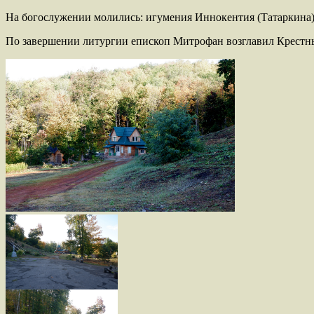
На богослужении молились: игумения Иннокентия (Татаркина)
По завершении литургии епископ Митрофан возглавил Крестный